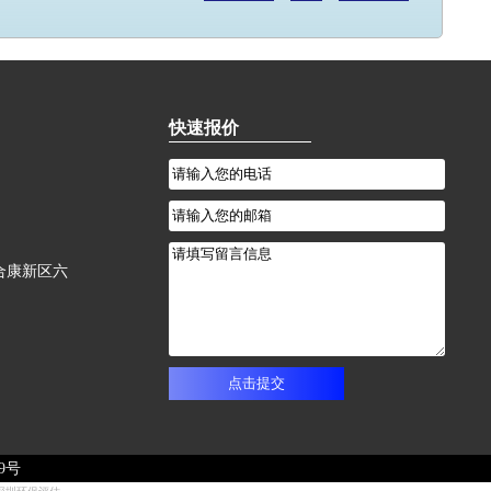
快速报价
合康新区六
39号